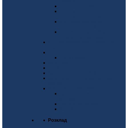
України
Дипломне проектування
Практика та
працевлаштування
Додаткові програми
кандидатського іспиту
Положення про вибір
навчальних дисциплін
Каталог вибіркових навчальних
дисциплін
Деканат
Форми заяв
Куратори
Студкуратори
Відповідальні за GSuite
Відповідальні за Електронний
кампус
МІЖНАРОДНИЙ ОФІС
Академічна мобільність/
Еразмус+
Подвійний диплом
Контакти
Розклад