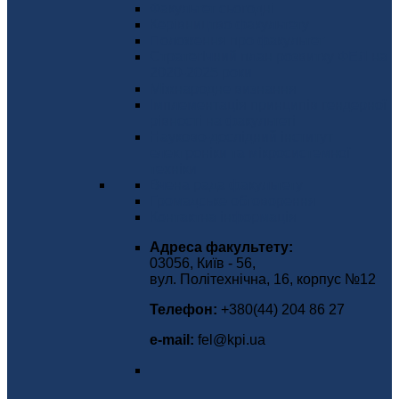
Факультет сьогодні
Керівництво факультету
Положення про факультет
Стратегічний план розвитку ФЕЛ на
2020-2025 роки
Міжнародне визнання
Імплементація принципів гендерної
рівності на факультеті
Науково-дослідний інститут
електроніки та мікросистемної
техніки
Вчена рада факультету
Громадське обговорення
Контактна інформація
Адреса факультету:
03056, Київ - 56,
вул. Політехнічна, 16, корпус №12
Телефон:
+380(44) 204 86 27
е-mаіl:
fel@kpi.ua