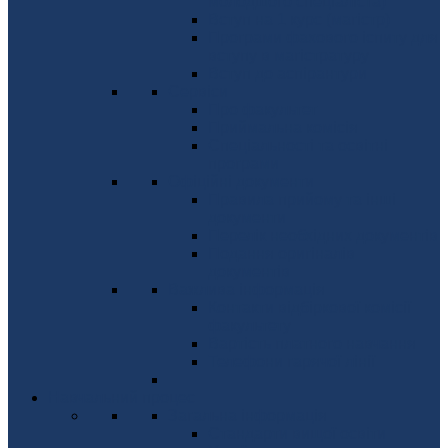
молодшого спеціаліста)
Вступ на 1 курс (магістр)
Програми фахового іспиту для
вступу в магістратуру
Вступ до аспірантури
Сервіси
Про факультет
Приймальна комісія
Спеціальності та освітні
програми
Офіційні документи
Правила прийому та інші
документи
Перелік необхідних документів
Подання оригіналів
документів
Важлива інформація
Контакти відбіркової комісії
факультету
Вартість платного навчання
Телефони гарячої лінії
Навчальний процес
Загальна інформація
Стандарти вищої освіти