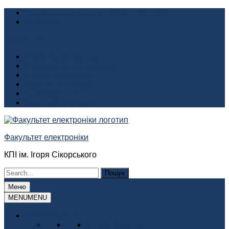
Перейти
Приймальня декана +380(44) 204 8627
до
fel@kpi.ua
вмісту
Quick Links
Інформаційний пакет
Інформація про факультет
Історія факультета
Акустична камера
Аудиторія 412
Благодійні внески
Факультет електроніки
КПІ ім. Ігоря Сікорського
Шукати:
Меню
MENU
MENU
Про факультет
Історія факультета