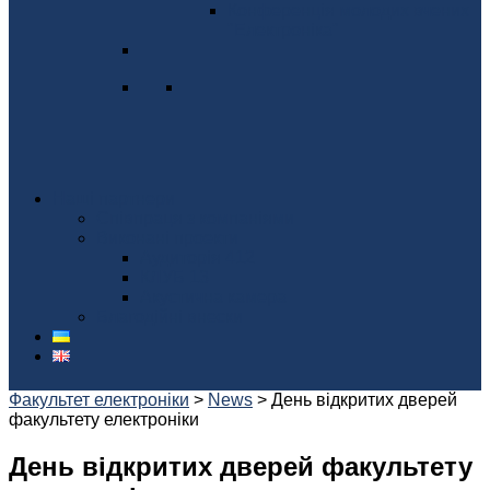
Конференція молодих вчених
"Електроніка"
Наші партнери
Співпраця з компаніями
Виконані проекти
Аудиторія 412
КЛУБ 13
Акустична камера
Благодійні внески
Факультет електроніки
>
News
>
День відкритих дверей
факультету електроніки
День відкритих дверей факультету