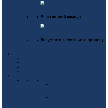
Електронний кампус
Документи з освітнього процесу
Студентське життя
Новини
Заплановані події
Телекрам канал "Студмістечко КПІ"
Stud Місто
Наукова діяльність
НАУКОВІ КОНФЕРЕНЦІЇ
IEEE International Conference
on ELECTRONICS AND
NANOTECHNOLOGY
IEEE International Conference
on Smart Technologies in Power
Engineering and Electronics