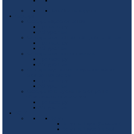
Запобігання корупції
Кафедри
Кафедра мікроелектроніки
Про кафедру
Абітурієнтам
Кафедра електронних пристроїв та систем
Про кафедру
Абітурієнтам
Кафедра електронної інженерії
Про кафедру
Абітуріентам
Кафедра акустичних та мультимедійних
електронних систем
Про кафедру
Абітурієнтам
Кафедра конструювання електронно-
обчислювальної апаратури
Про кафедру
Абітурієнтам
ВСТУП
Вступ
Вступ на 1 курс (бакалавр)
Вступ на 1 курс (на базі