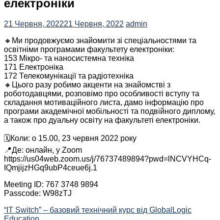
електроніки
21 Червня, 2022
21 Червня, 2022
admin
🔸Ми продовжуємо знайомити зі спеціальностями та
освітніми програмами факультету електроніки:
153 Мікро- та наносистемна техніка
171 Електроніка
172 Телекомунікації та радіотехніка
🔸Цього разу робимо акценти на знайомстві з
роботодавцями, розповімо про особливості вступу та
складання мотиваційного листа, дамо інформацію про
програми академічної мобільності та подвійного диплому,
а також про дуальну освіту на факультеті електроніки.
🗓Коли: о 15.00, 23 червня 2022 року
📍Де: онлайн, у Zoom
https://us04web.zoom.us/j/76737489894?pwd=lNCVYHCq-
IQmjijzHGq9ubP4ceue6j.1
Meeting ID: 767 3748 9894
Passcode: W98zTJ
Навігація
“IT Switch” – базовий технічний курс від GlobalLogic
Education