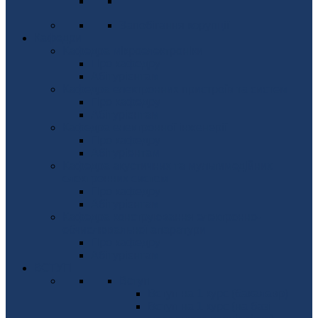
Запобігання корупції
Кафедри
Кафедра мікроелектроніки
Про кафедру
Абітурієнтам
Кафедра електронних пристроїв та систем
Про кафедру
Абітурієнтам
Кафедра електронної інженерії
Про кафедру
Абітуріентам
Кафедра акустичних та мультимедійних
електронних систем
Про кафедру
Абітурієнтам
Кафедра конструювання електронно-
обчислювальної апаратури
Про кафедру
Абітурієнтам
ВСТУП
Вступ
Вступ на 1 курс (бакалавр)
Вступ на 1 курс (на базі