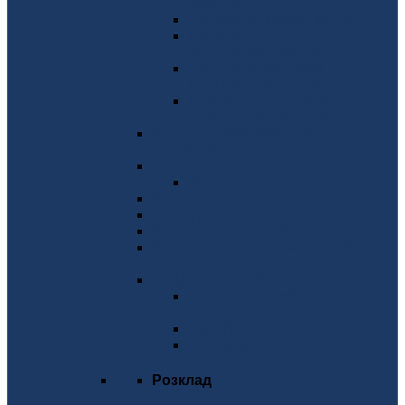
України
Дипломне проектування
Практика та
працевлаштування
Додаткові програми
кандидатського іспиту
Положення про вибір
навчальних дисциплін
Каталог вибіркових навчальних
дисциплін
Деканат
Форми заяв
Куратори
Студкуратори
Відповідальні за GSuite
Відповідальні за Електронний
кампус
МІЖНАРОДНИЙ ОФІС
Академічна мобільність/
Еразмус+
Подвійний диплом
Контакти
Розклад