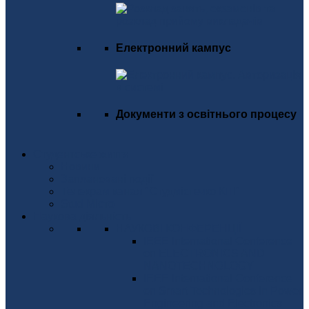
Електронний кампус
Документи з освітнього процесу
Студентське життя
Новини
Заплановані події
Телекрам канал "Студмістечко КПІ"
Stud Місто
Наукова діяльність
НАУКОВІ КОНФЕРЕНЦІЇ
IEEE International Conference
on ELECTRONICS AND
NANOTECHNOLOGY
IEEE International Conference
on Smart Technologies in Power
Engineering and Electronics