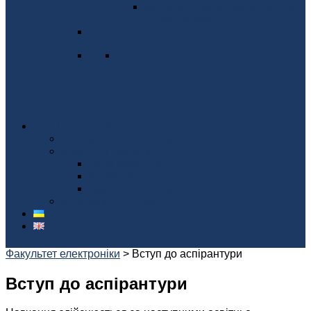
Конференція молодих вчених
"Електроніка"
Наші партнери
Співпраця з компаніями
Виконані проекти
Аудиторія 412
КЛУБ 13
Акустична камера
Благодійні внески
Факультет електроніки
>
Вступ до аспірантури
Вступ до аспірантури