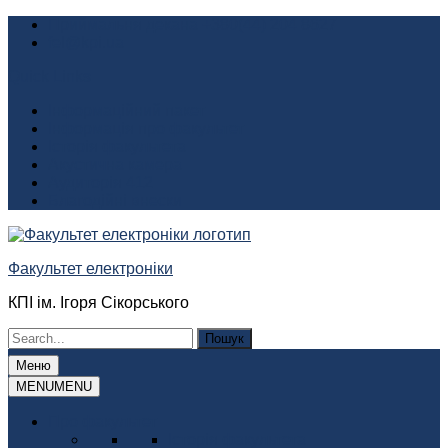
Перейти
Приймальня декана +380(44) 204 8627
до
fel@kpi.ua
вмісту
Quick Links
Інформаційний пакет
Інформація про факультет
Історія факультета
Акустична камера
Аудиторія 412
Благодійні внески
Факультет електроніки
КПІ ім. Ігоря Сікорського
Шукати:
Меню
MENU
MENU
Про факультет
Історія факультета