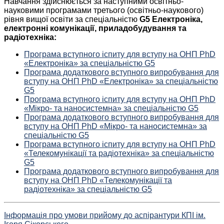
Навчання здійснюється за наступними освітньо-
науковими програмами третього (освітньо-наукового)
рівня вищої освіти за спеціальністю
G5 Електроніка,
електронні комунікації, приладобудування та
радіотехніка:
Програма вступного іспиту для вступу на ОНП PhD
«Електроніка» за спеціальністю G5
Програма додаткового вступного випробування для
вступу на ОНП PhD «Електроніка» за спеціальністю
G5
Програма вступного іспиту для вступу на ОНП PhD
«Мікро- та наносистемна» за спеціальністю G5
Програма додаткового вступного випробування для
вступу на ОНП PhD «Мікро- та наносистемна» за
спеціальністю G5
Програма вступного іспиту для вступу на ОНП PhD
«Телекомунікації та радіотехніка» за спеціальністю
G5
Програма додаткового вступного випробування для
вступу на ОНП PhD «Телекомунікації та
радіотехніка» за спеціальністю G5
Інформація про умови прийому до аспірантури КПІ ім.