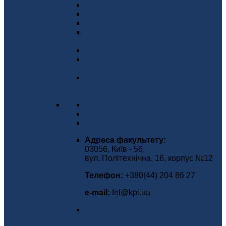
Факультет сьогодні
Керівництво факультету
Положення про факультет
Стратегічний план розвитку ФЕЛ на
2020-2025 роки
Міжнародне визнання
Імплементація принципів гендерної
рівності на факультеті
Науково-дослідний інститут
електроніки та мікросистемної
техніки
Вчена рада факультету
Громадське обговорення
Контактна інформація
Адреса факультету:
03056, Київ - 56,
вул. Політехнічна, 16, корпус №12
Телефон:
+380(44) 204 86 27
е-mаіl:
fel@kpi.ua