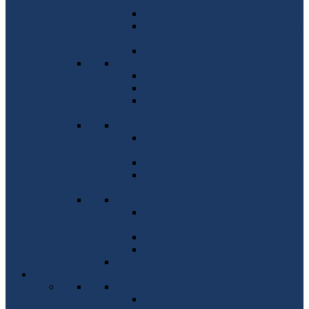
молодшого спеціаліста)
Вступ на 1 курс (магістр)
Програми фахового іспиту для
вступу в магістратуру
Вступ до аспірантури
Сервіси
Про факультет
Приймальна комісія
Спеціальності та освітні
програми
Офіційні документи
Правила прийому та інші
документи
Перелік необхідних документів
Подання оригіналів
документів
Важлива інформація
Контакти відбіркової комісії
факультету
Вартість платного навчання
Телефони гарячої лінії
Навчальний процес
Загальна інформація
Стандарти вищої освіти