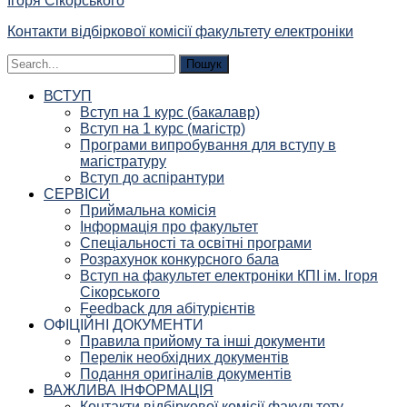
Ігоря Сікорського
Контакти відбіркової комісії факультету електроніки
Шукати:
ВСТУП
Вступ на 1 курс (бакалавр)
Вступ на 1 курс (магістр)
Програми випробування для вступу в
магістратуру
Вступ до аспірантури
СЕРВІСИ
Приймальна комісія
Інформація про факультет
Спеціальності та освітні програми
Розрахунок конкурсного бала
Вступ на факультет електроніки КПІ ім. Ігоря
Сікорського
Feedback для абітурієнтів
ОФІЦІЙНІ ДОКУМЕНТИ
Правила прийому та інші документи
Перелік необхідних документів
Подання оригіналів документів
ВАЖЛИВА ІНФОРМАЦІЯ
Контакти відбіркової комісії факультету