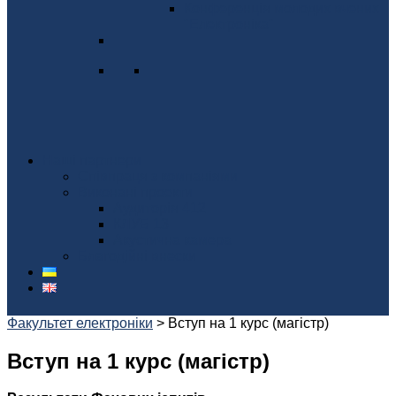
Конференція молодих вчених
"Електроніка"
Наші партнери
Співпраця з компаніями
Виконані проекти
Аудиторія 412
КЛУБ 13
Акустична камера
Благодійні внески
Факультет електроніки
>
Вступ на 1 курс (магістр)
Вступ на 1 курс (магістр)