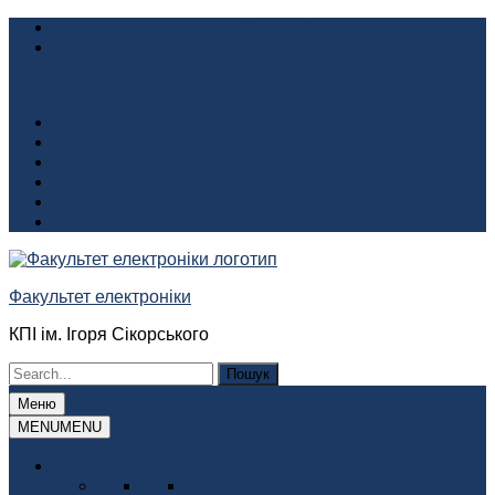
Перейти
Приймальня декана +380(44) 204 8627
до
fel@kpi.ua
вмісту
Quick Links
Інформаційний пакет
Інформація про факультет
Історія факультета
Акустична камера
Аудиторія 412
Благодійні внески
Факультет електроніки
КПІ ім. Ігоря Сікорського
Шукати:
Меню
MENU
MENU
Про факультет
Історія факультета