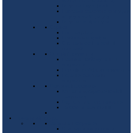
молодшого спеціаліста)
Вступ на 1 курс (магістр)
Програми фахового іспиту для
вступу в магістратуру
Вступ до аспірантури
Сервіси
Про факультет
Приймальна комісія
Спеціальності та освітні
програми
Офіційні документи
Правила прийому та інші
документи
Перелік необхідних документів
Подання оригіналів
документів
Важлива інформація
Контакти відбіркової комісії
факультету
Вартість платного навчання
Телефони гарячої лінії
Навчальний процес
Загальна інформація
Стандарти вищої освіти