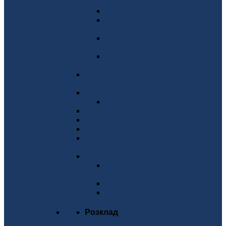
України
Дипломне проектування
Практика та
працевлаштування
Додаткові програми
кандидатського іспиту
Положення про вибір
навчальних дисциплін
Каталог вибіркових навчальних
дисциплін
Деканат
Форми заяв
Куратори
Студкуратори
Відповідальні за GSuite
Відповідальні за Електронний
кампус
МІЖНАРОДНИЙ ОФІС
Академічна мобільність/
Еразмус+
Подвійний диплом
Контакти
Розклад