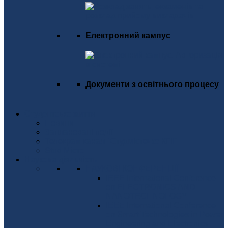
Електронний кампус
Документи з освітнього процесу
Студентське життя
Новини
Заплановані події
Телекрам канал "Студмістечко КПІ"
Stud Місто
Наукова діяльність
НАУКОВІ КОНФЕРЕНЦІЇ
IEEE International Conference
on ELECTRONICS AND
NANOTECHNOLOGY
IEEE International Conference
on Smart Technologies in Power
Engineering and Electronics