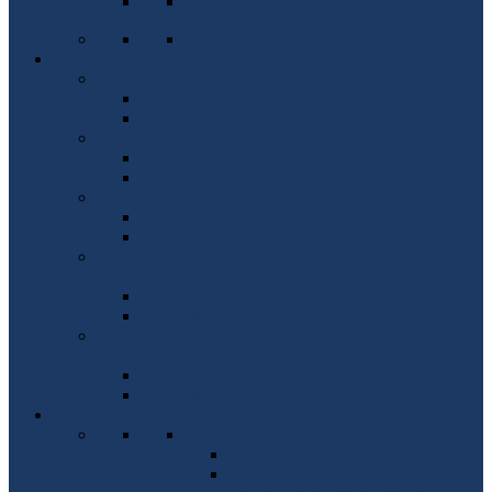
Запобігання корупції
Кафедри
Кафедра мікроелектроніки
Про кафедру
Абітурієнтам
Кафедра електронних пристроїв та систем
Про кафедру
Абітурієнтам
Кафедра електронної інженерії
Про кафедру
Абітуріентам
Кафедра акустичних та мультимедійних
електронних систем
Про кафедру
Абітурієнтам
Кафедра конструювання електронно-
обчислювальної апаратури
Про кафедру
Абітурієнтам
ВСТУП
Вступ
Вступ на 1 курс (бакалавр)
Вступ на 1 курс (на базі