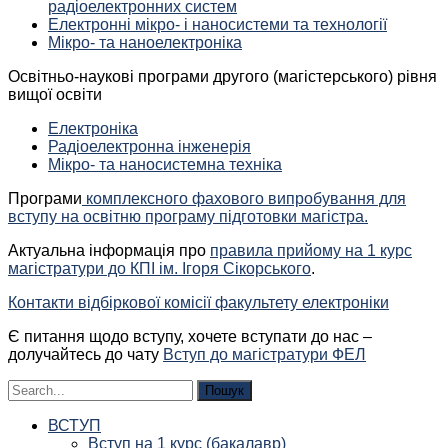
радіоелектронних систем
Електронні мікро- і наносистеми та технології
Мікро- та наноелектроніка
Освітньо-наукові програми другого (магістерського) рівня
вищої освіти
Електроніка
Радіоелектронна інженерія
Мікро- та наносистемна техніка
Програми
комплексного фахового випробування для
вступу на освітню програму підготовки магістра.
Актуальна інформація про
правила прийому на 1 курс
магістратури до КПІ ім. Ігоря Сікорського
.
Контакти відбіркової комісії факультету електроніки
Є питання щодо вступу, хочете вступати до нас –
долучайтесь до чату
Вступ до магістратури ФЕЛ
Шукати:
ВСТУП
Вступ на 1 курс (бакалавр)