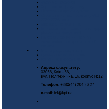
Факультет сьогодні
Керівництво факультету
Положення про факультет
Стратегічний план розвитку ФЕЛ на
2020-2025 роки
Міжнародне визнання
Імплементація принципів гендерної
рівності на факультеті
Науково-дослідний інститут
електроніки та мікросистемної
техніки
Вчена рада факультету
Громадське обговорення
Контактна інформація
Адреса факультету:
03056, Київ - 56,
вул. Політехнічна, 16, корпус №12
Телефон:
+380(44) 204 86 27
е-mаіl:
fel@kpi.ua