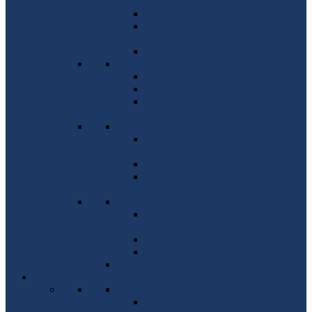
молодшого спеціаліста)
Вступ на 1 курс (магістр)
Програми фахового іспиту для
вступу в магістратуру
Вступ до аспірантури
Сервіси
Про факультет
Приймальна комісія
Спеціальності та освітні
програми
Офіційні документи
Правила прийому та інші
документи
Перелік необхідних документів
Подання оригіналів
документів
Важлива інформація
Контакти відбіркової комісії
факультету
Вартість платного навчання
Телефони гарячої лінії
Навчальний процес
Загальна інформація
Стандарти вищої освіти