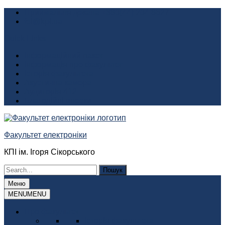
Перейти
Приймальня декана +380(44) 204 8627
до
fel@kpi.ua
вмісту
Quick Links
Інформаційний пакет
Інформація про факультет
Історія факультета
Акустична камера
Аудиторія 412
Благодійні внески
Факультет електроніки
КПІ ім. Ігоря Сікорського
Шукати:
Меню
MENU
MENU
Про факультет
Історія факультета