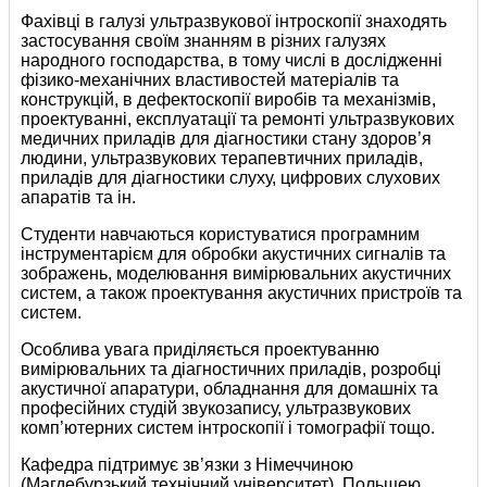
Фахівці в галузі ультразвукової інтроскопії знаходять
застосування своїм знанням в різних галузях
народного господарства, в тому числі в дослідженні
фізико-механічних властивостей матеріалів та
конструкцій, в дефектоскопії виробів та механізмів,
проектуванні, експлуатації та ремонті ультразвукових
медичних приладів для діагностики стану здоров’я
людини, ультразвукових терапевтичних приладів,
приладів для діагностики слуху, цифрових слухових
апаратів та ін.
Студенти навчаються користуватися програмним
інструментарієм для обробки акустичних сигналів та
зображень, моделювання вимірювальних акустичних
систем, а також проектування акустичних пристроїв та
систем.
Особлива увага приділяється проектуванню
вимірювальних та діагностичних приладів, розробці
акустичної апаратури, обладнання для домашніх та
професійних студій звукозапису, ультразвукових
комп’ютерних систем інтроскопії і томографії тощо.
Кафедра підтримує зв’язки з Німеччиною
(Магдебурзький технічний університет), Польщею