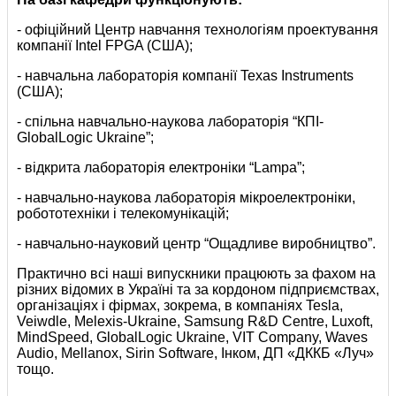
- офіційний Центр навчання технологіям проектування
компанії Intel FPGA (США);
- навчальна лабораторія компанії Texas Instruments
(США);
- спільна навчально-наукова лабораторія “КПІ-
GlobalLogic Ukraine”;
- відкрита лабораторія електроніки “Lampa”;
- навчально-наукова лабораторія мікроелектроніки,
робототехніки і телекомунікацій;
- навчально-науковий центр “Ощадливе виробництво”.
Практично всі наші випускники працюють за фахом на
різних відомих в Україні та за кордоном підприємствах,
організаціях і фірмах, зокрема, в компаніях Tesla,
Veiwdle, Melexis-Ukraine, Samsung R&D Centre, Luxoft,
MindSpeed, GlobalLogic Ukraine, VIT Company, Waves
Audio, Mellanox, Sirin Software, Інком, ДП «ДККБ «Луч»
тощо.