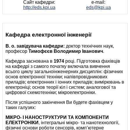
Сайт кафедри:
e-mail:
http://eds.kpi.ua
eds@kpi.ua
Кафедра електронної інженерії
В. о. завідувача кафедри:
доктор технiчних наук,
професор
Тимофєєв Володимир Iванович
.
Кафедра заснована в
1974
році. Підготовка фахівців
на кафедрі з самого початку включала вивчення
всього циклу загальноінженерних дисциплін: фізичних
основ електронної техніки; напівпровідникових
приладів; електронних і іонних приладів; вимірювань в
електроніці; основ теорії кіл і систем; аналогової та
цифрової схемотехніки; мікроелектроніки.
Після успішного закінчення Ви будете фахівцем у
таких галузях:
МІКРО- І НАНОСТРУКТУРИ ТА КОМПОНЕНТИ
ЕЛЕКТРОНІКИ
, інтегральні мікро- та нанотехнології,
фізичні основи роботи сенсорів, комп’ютерне