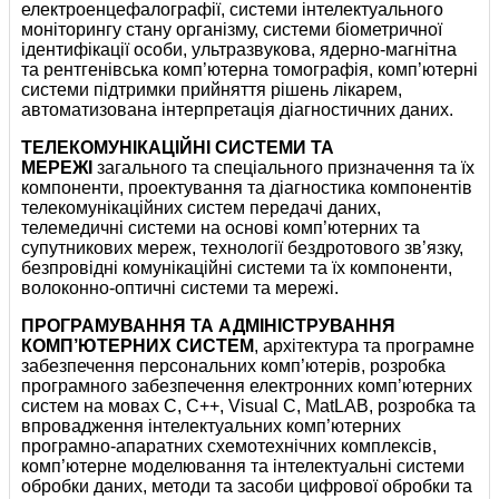
електроенцефалографії, системи інтелектуального
моніторингу стану організму, системи біометричної
ідентифікації особи, ультразвукова, ядерно-магнітна
та рентгенівська комп’ютерна томографія, комп’ютерні
системи підтримки прийняття рішень лікарем,
автоматизована інтерпретація діагностичних даних.
ТЕЛЕКОМУНІКАЦІЙНІ СИСТЕМИ ТА
МЕРЕЖІ
загального та спеціального призначення та їх
компоненти, проектування та діагностика компонентів
телекомунікаційних систем передачі даних,
телемедичні системи на основі комп’ютерних та
супутникових мереж, технології бездротового зв’язку,
безпровідні комунікаційні системи та їх компоненти,
волоконно-оптичні системи та мережі.
ПРОГРАМУВАННЯ ТА АДМІНІСТРУВАННЯ
КОМП’ЮТЕРНИХ СИСТЕМ
, архітектура та програмне
забезпечення персональних комп’ютерів, розробка
програмного забезпечення електронних комп’ютерних
систем на мовах С, С++, Visual C, MatLAB, розробка та
впровадження інтелектуальних комп’ютерних
програмно-апаратних схемотехнічних комплексів,
комп’ютерне моделювання та інтелектуальні системи
обробки даних, методи та засоби цифрової обробки та