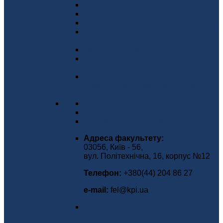
Факультет сьогодні
Керівництво факультету
Положення про факультет
Стратегічний план розвитку ФЕЛ на
2020-2025 роки
Міжнародне визнання
Імплементація принципів гендерної
рівності на факультеті
Науково-дослідний інститут
електроніки та мікросистемної
техніки
Вчена рада факультету
Громадське обговорення
Контактна інформація
Адреса факультету:
03056, Київ - 56,
вул. Політехнічна, 16, корпус №12
Телефон:
+380(44) 204 86 27
е-mаіl:
fel@kpi.ua