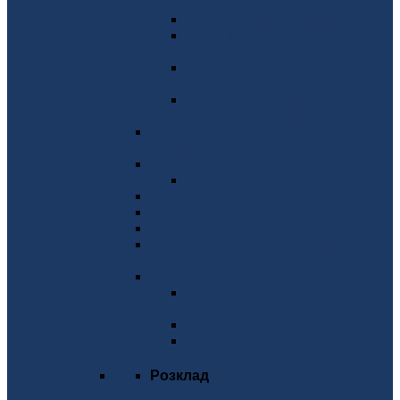
України
Дипломне проектування
Практика та
працевлаштування
Додаткові програми
кандидатського іспиту
Положення про вибір
навчальних дисциплін
Каталог вибіркових навчальних
дисциплін
Деканат
Форми заяв
Куратори
Студкуратори
Відповідальні за GSuite
Відповідальні за Електронний
кампус
МІЖНАРОДНИЙ ОФІС
Академічна мобільність/
Еразмус+
Подвійний диплом
Контакти
Розклад