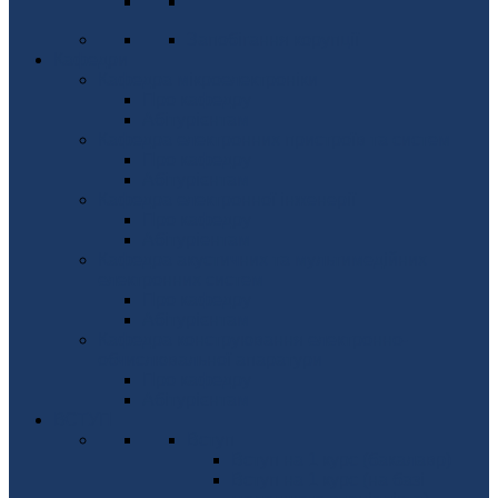
Запобігання корупції
Кафедри
Кафедра мікроелектроніки
Про кафедру
Абітурієнтам
Кафедра електронних пристроїв та систем
Про кафедру
Абітурієнтам
Кафедра електронної інженерії
Про кафедру
Абітуріентам
Кафедра акустичних та мультимедійних
електронних систем
Про кафедру
Абітурієнтам
Кафедра конструювання електронно-
обчислювальної апаратури
Про кафедру
Абітурієнтам
ВСТУП
Вступ
Вступ на 1 курс (бакалавр)
Вступ на 1 курс (на базі