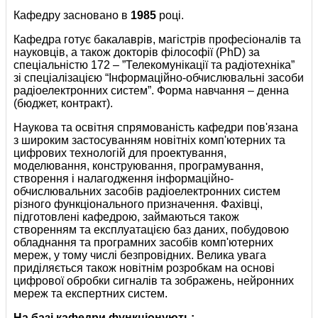
Кафедру засновано в
1985
році.
Кафедра готує бакалаврів, магістрів професіоналів та
науковців, а також докторів філософії (PhD) за
спеціальністю 172 – ”Телекомунікації та радіотехніка”
зі спеціалізацією “Інформаційно-обчислювальні засоби
радіоелектронних систем”. Форма навчання – денна
(бюджет, контракт).
Наукова та освітня спрямованість кафедри пов'язана
з широким застосуванням новітніх комп'ютерних та
цифрових технологій для проектування,
моделювання, конструювання, програмування,
створення і налагодження інформаційно-
обчислювальних засобів радіоелектронних систем
різного функціонального призначення. Фахівці,
підготовлені кафедрою, займаються також
створенням та експлуатацією баз даних, побудовою
обладнання та програмних засобів комп'ютерних
мереж, у тому числі безпровідних. Велика увага
приділяється також новітнім розробкам на основі
цифрової обробки сигналів та зображень, нейронних
мереж та експертних систем.
На базі кафедри функціонують: