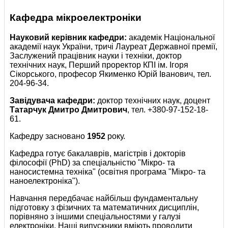
Кафедра мiкроелектронiки
Науковий керівник кафедри:
академік Національної
академії наук України, тричі Лауреат Державної премiї,
Заслужений працiвник науки i технiки, доктор
технічних наук, Перший проректор КПІ ім. Ігоря
Сікорського, професор Якименко Юрiй Iванович, тел.
204-96-34.
Завідувача кафедри:
доктор технічних наук, доцент
Татарчук Дмитро Дмитрович
, тел. +380-97-152-18-
61.
Кафедру засновано
1952
року.
Кафедра готує бакалаврiв, магістрів і докторів
філософії (PhD) за спеціальністю "Мiкро- та
наносистемна техніка" (освітня програма "Мiкро- та
наноелектроніка").
Навчання передбачає найбільш фундаментальну
підготовку з фізичних та математичних дисциплін,
порівняно з іншими спеціальностями у галузі
електроніки. Наші випускники вміють проводити