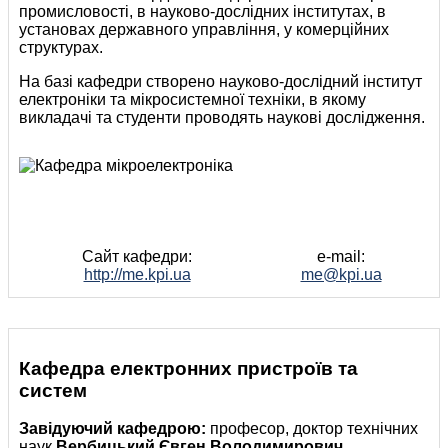
промисловостi, в науково-дослiдних iнститутах, в
установах державного управлiння, у комерцiйних
структурах.
На базi кафедри створено науково-дослiдний iнститут
електроніки та мікросистемної техніки, в якому
викладачі та студенти проводять науковi дослiдження.
Сайт кафедри:
e-mail:
http://me.kpi.ua
me@kpi.ua
Кафедра електронних пристроїв та
систем
Завiдуючий кафедрою:
професор, доктор технічних
наук
Вербицький Євген Володимирович