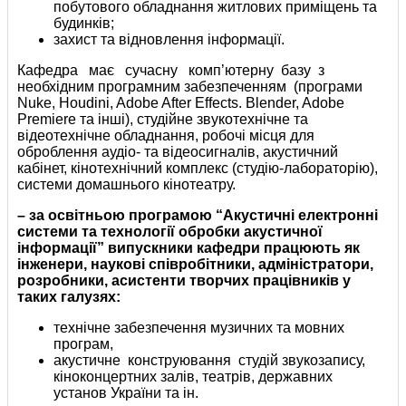
побутового обладнання житлових приміщень та
будинків;
захист та відновлення інформації.
Кафедра має сучасну комп’ютерну базу з
необхідним програмним забезпеченням (програми
Nuke, Houdini, Adobe After Effects. Blender, Adobe
Premiere та інші), студійне звукотехнічне та
відеотехнічне обладнання, робочі місця для
оброблення аудіо- та відеосигналів, акустичний
кабінет, кінотехнічний комплекс (студію-лабораторію),
системи домашнього кінотеатру.
– за освітньою програмою “Акустичні електронні
системи та
технології обробки акустичної
інформації” випускники кафедри
працюють як
інженери, наукові співробітники, адміністратори,
розробники, асистенти творчих працівників у
таких галузях:
технічне забезпечення музичних та мовних
програм,
акустичне конструювання студій звукозапису,
кіноконцертних залів, театрів, державних
установ України та ін.