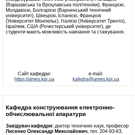
(Варшавська та Вроцлавська політехніки), Францією,
Молдавією, Болгарією (Варненський технічний
університет), Швецією, Іспанією, Францією
(Університет Монпельє), Італією (Університет Тренто),
Ізраїлем, США (Рочестерський університет), де
студенти мають можливість навчання та стажування.
Сайт кафедри:
e-mail:
https://ames.kpi.ua
kafedra@ames.kpi.ua
Кафедра конструювання електронно-
обчислювальної апаратури
Завідувач кафедри:
доктор технічних наук, професор
Лисенко Олександр Миколайович
, тел. 204-93-63.