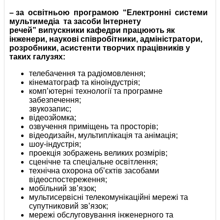
– за освітньою програмою “Електронні системи
мультимедіа та засоби Інтернету
речей”
випускники кафедри працюють як
інженери, наукові співробітники, адміністратори,
розробники, асистенти творчих працівників у
таких галузях:
телебачення та радіомовлення;
кінематограф та кіноіндустрія;
комп’ютерні технології та програмне
забезпечення;
звукозапис;
відеозйомка;
озвучення приміщень та просторів;
відеодизайн, мультиплікація та анімація;
шоу-індустрія;
проекція зображень великих розмірів;
сценічне та спеціальне освітлення;
технічна охорона об’єктів засобами
відеоспостереження;
мобільний зв’язок;
мультисервісні телекомунікаційні мережі та
супутниковий зв’язок;
мережі обслуговування інженерного та