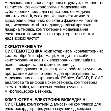
моделювання наноелектронних структур, компонентів
та систем, фізико-топологічне моделювання
субмікронних приладів і пристроїв, біомедичні
нанотехнології, електроніка надвисоких частот,
взаємодія біологічних об’єктів з фізичними полями,
надвисокочастотні та надшвидкодіючі прилади,
лазерна техніка, комп’ютерене моделювання
електромагнітних полів та характеристик систем
надвисоких частот.
СХЕМОТЕХНІКА ТА
СИСТЕМОТЕХНІКА
комп’ютерних мікроелектронних
систем обробки інформації, методи та засоби
конструювання новітніх електронних приладів на
основі використання фізичних явищ у
напівпровідниках та діелектриках, робота з сучасним
програмним забезпеченням для проектування та
моделювання електронних кіл PSpice, OrCAD, P-CAD,
аналогова та цифрова схемотехніка, комп’ютерна
схемотехніка, мікросхемотехніка, сучасна
мікропроцесорна техніка.
КОМП’ЮТЕРНІ ЕЛЕКТРОННІ БІОМЕДИЧНІ
СИСТЕМИ
, комп’ютерні діагностичні комплекси для
електрокардіографії, ультразвукових досліджень,