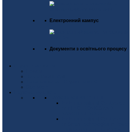
Електронний кампус
Документи з освітнього процесу
Студентське життя
Новини
Заплановані події
Телекрам канал "Студмістечко КПІ"
Stud Місто
Наукова діяльність
НАУКОВІ КОНФЕРЕНЦІЇ
IEEE International Conference
on ELECTRONICS AND
NANOTECHNOLOGY
IEEE International Conference
on Smart Technologies in Power
Engineering and Electronics