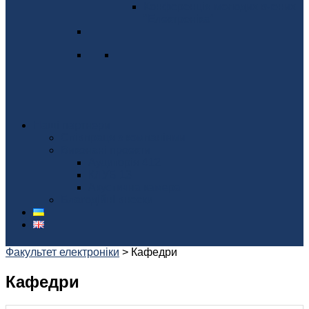
Конференція молодих вчених
"Електроніка"
Наші партнери
Співпраця з компаніями
Виконані проекти
Аудиторія 412
КЛУБ 13
Акустична камера
Благодійні внески
Факультет електроніки
>
Кафедри
Кафедри