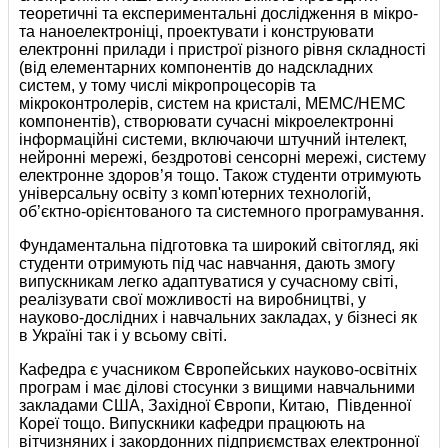
теоретичні та експериментальні дослідження в мікро-
та наноелектроніці, проектувати і конструювати
електронні прилади і пристрої різного рівня складності
(від елементарних компонентів до надскладних
систем, у тому числі мікропроцесорів та
мікроконтролерів, систем на кристалі, МЕМС/НЕМС
компонентів), створювати сучасні мікроелектронні
інформаційні системи, включаючи штучний інтелект,
нейронні мережі, бездротові сенсорні мережі, систему
електронне здоров’я тощо. Також студенти отримують
універсальну освіту з комп'ютерних технологій,
об’єктно-орієнтованого та системного програмування.
Фундаментальна підготовка та широкий світогляд, які
студенти отримують під час навчання, дають змогу
випускникам легко адаптуватися у сучасному світі,
реалізувати свої можливості на виробництві, у
науково-дослідних і навчальних закладах, у бізнесі як
в Україні так і у всьому світі.
Кафедра є учасником Європейських науково-освiтнiх
програм i має дiловi стосунки з вищими навчальними
закладами США, Захiдної Європи, Китаю, Південної
Кореї тощо. Випускники кафедри працюють на
вітчизняних і закордонних пiдприємствах електронної