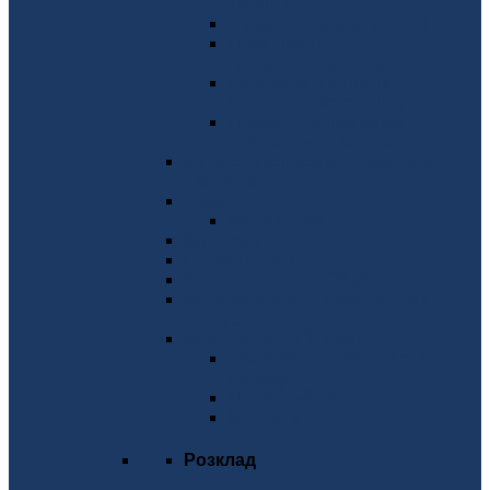
України
Дипломне проектування
Практика та
працевлаштування
Додаткові програми
кандидатського іспиту
Положення про вибір
навчальних дисциплін
Каталог вибіркових навчальних
дисциплін
Деканат
Форми заяв
Куратори
Студкуратори
Відповідальні за GSuite
Відповідальні за Електронний
кампус
МІЖНАРОДНИЙ ОФІС
Академічна мобільність/
Еразмус+
Подвійний диплом
Контакти
Розклад