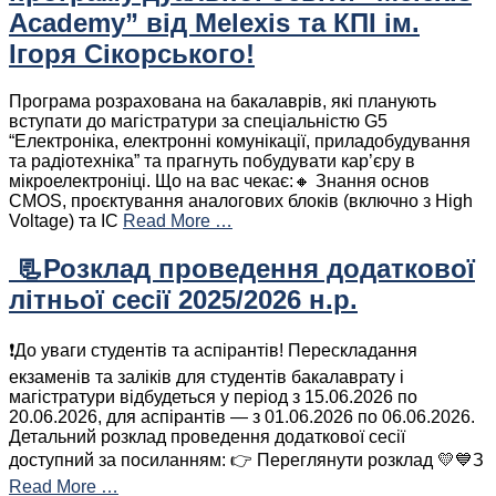
Academy” від Melexis та КПІ ім.
Ігоря Сікорського!
Програма розрахована на бакалаврів, які планують
вступати до магістратури за спеціальністю G5
“Електроніка, електронні комунікації, приладобудування
та радіотехніка” та прагнуть побудувати кар’єру в
мікроелектроніці. Що на вас чекає:🔸 Знання основ
CMOS, проєктування аналогових блоків (включно з High
Voltage) та IC
Read More …
📃Розклад проведення додаткової
літньої сесії 2025/2026 н.р.
❗️До уваги студентів та аспірантів! Перескладання
екзаменів та заліків для студентів бакалаврату і
магістратури відбудеться у період з 15.06.2026 по
20.06.2026, для аспірантів — з 01.06.2026 по 06.06.2026.
Детальний розклад проведення додаткової сесії
доступний за посиланням: 👉 Переглянути розклад 💛💙З
Read More …