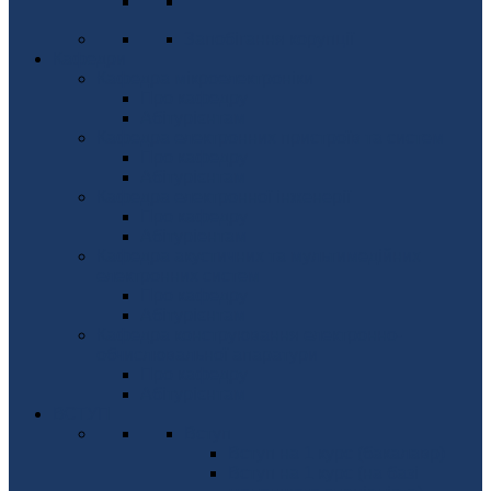
Запобігання корупції
Кафедри
Кафедра мікроелектроніки
Про кафедру
Абітурієнтам
Кафедра електронних пристроїв та систем
Про кафедру
Абітурієнтам
Кафедра електронної інженерії
Про кафедру
Абітуріентам
Кафедра акустичних та мультимедійних
електронних систем
Про кафедру
Абітурієнтам
Кафедра конструювання електронно-
обчислювальної апаратури
Про кафедру
Абітурієнтам
ВСТУП
Вступ
Вступ на 1 курс (бакалавр)
Вступ на 1 курс (на базі