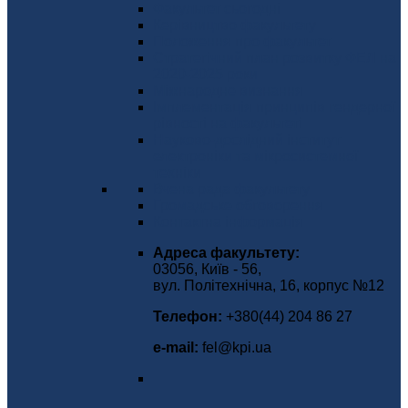
Факультет сьогодні
Керівництво факультету
Положення про факультет
Стратегічний план розвитку ФЕЛ на
2020-2025 роки
Міжнародне визнання
Імплементація принципів гендерної
рівності на факультеті
Науково-дослідний інститут
електроніки та мікросистемної
техніки
Вчена рада факультету
Громадське обговорення
Контактна інформація
Адреса факультету:
03056, Київ - 56,
вул. Політехнічна, 16, корпус №12
Телефон:
+380(44) 204 86 27
е-mаіl:
fel@kpi.ua