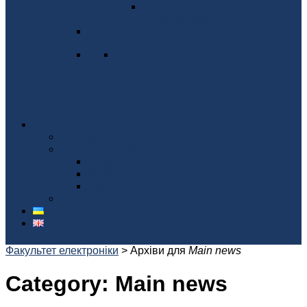
Конференція молодих вчених
"Електроніка"
Наші партнери
Співпраця з компаніями
Виконані проекти
Аудиторія 412
КЛУБ 13
Акустична камера
Благодійні внески
Факультет електроніки
>
Архіви для
Main news
Category:
Main news