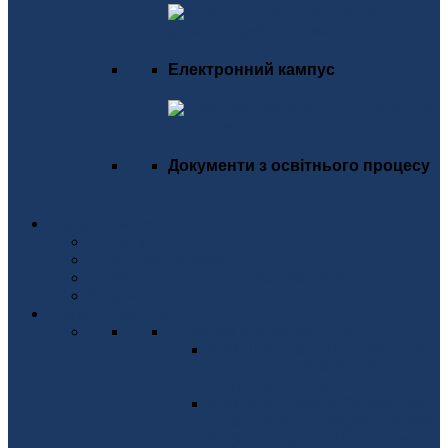
Електронний кампус
Документи з освітнього процесу
Студентське життя
Новини
Заплановані події
Телекрам канал "Студмістечко КПІ"
Stud Місто
Наукова діяльність
НАУКОВІ КОНФЕРЕНЦІЇ
IEEE International Conference
on ELECTRONICS AND
NANOTECHNOLOGY
IEEE International Conference
on Smart Technologies in Power
Engineering and Electronics