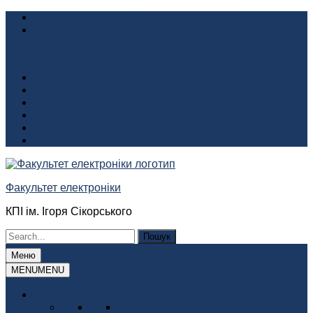
Перейти
Приймальня декана +380(44) 204 8627
до
fel@kpi.ua
вмісту
Quick Links
Інформаційний пакет
Інформація про факультет
Історія факультета
Акустична камера
Аудиторія 412
Благодійні внески
Факультет електроніки
КПІ ім. Ігоря Сікорського
Шукати:
Меню
MENU
MENU
Про факультет
Історія факультета