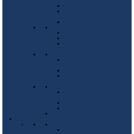
молодшого спеціаліста)
Вступ на 1 курс (магістр)
Програми фахового іспиту для
вступу в магістратуру
Вступ до аспірантури
Сервіси
Про факультет
Приймальна комісія
Спеціальності та освітні
програми
Офіційні документи
Правила прийому та інші
документи
Перелік необхідних документів
Подання оригіналів
документів
Важлива інформація
Контакти відбіркової комісії
факультету
Вартість платного навчання
Телефони гарячої лінії
Навчальний процес
Загальна інформація
Стандарти вищої освіти