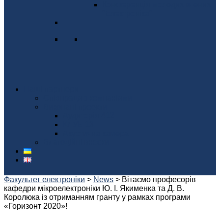
Конференція молодих вчених
"Електроніка"
Наші партнери
Співпраця з компаніями
Виконані проекти
Аудиторія 412
КЛУБ 13
Акустична камера
Благодійні внески
Факультет електроніки
>
News
>
Вітаємо професорів
кафедри мікроелектроніки Ю. І. Якименка та Д. В.
Королюка із отриманням гранту у рамках програми
«Горизонт 2020»!