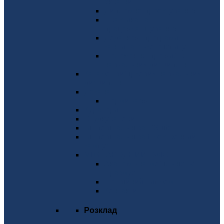
України
Дипломне проектування
Практика та
працевлаштування
Додаткові програми
кандидатського іспиту
Положення про вибір
навчальних дисциплін
Каталог вибіркових навчальних
дисциплін
Деканат
Форми заяв
Куратори
Студкуратори
Відповідальні за GSuite
Відповідальні за Електронний
кампус
МІЖНАРОДНИЙ ОФІС
Академічна мобільність/
Еразмус+
Подвійний диплом
Контакти
Розклад