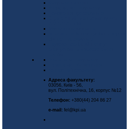
Факультет сьогодні
Керівництво факультету
Положення про факультет
Стратегічний план розвитку ФЕЛ на
2020-2025 роки
Міжнародне визнання
Імплементація принципів гендерної
рівності на факультеті
Науково-дослідний інститут
електроніки та мікросистемної
техніки
Вчена рада факультету
Громадське обговорення
Контактна інформація
Адреса факультету:
03056, Київ - 56,
вул. Політехнічна, 16, корпус №12
Телефон:
+380(44) 204 86 27
е-mаіl:
fel@kpi.ua