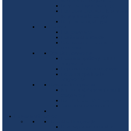
молодшого спеціаліста)
Вступ на 1 курс (магістр)
Програми фахового іспиту для
вступу в магістратуру
Вступ до аспірантури
Сервіси
Про факультет
Приймальна комісія
Спеціальності та освітні
програми
Офіційні документи
Правила прийому та інші
документи
Перелік необхідних документів
Подання оригіналів
документів
Важлива інформація
Контакти відбіркової комісії
факультету
Вартість платного навчання
Телефони гарячої лінії
Навчальний процес
Загальна інформація
Стандарти вищої освіти