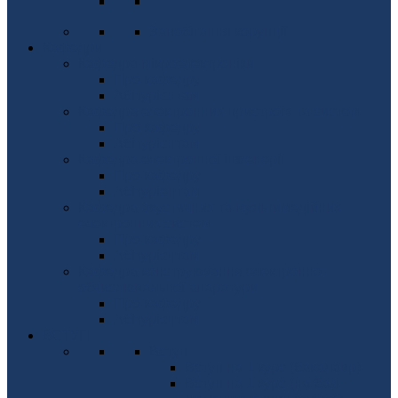
Запобігання корупції
Кафедри
Кафедра мікроелектроніки
Про кафедру
Абітурієнтам
Кафедра електронних пристроїв та систем
Про кафедру
Абітурієнтам
Кафедра електронної інженерії
Про кафедру
Абітуріентам
Кафедра акустичних та мультимедійних
електронних систем
Про кафедру
Абітурієнтам
Кафедра конструювання електронно-
обчислювальної апаратури
Про кафедру
Абітурієнтам
ВСТУП
Вступ
Вступ на 1 курс (бакалавр)
Вступ на 1 курс (на базі