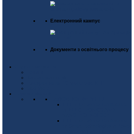
Електронний кампус
Документи з освітнього процесу
Студентське життя
Новини
Заплановані події
Телекрам канал "Студмістечко КПІ"
Stud Місто
Наукова діяльність
НАУКОВІ КОНФЕРЕНЦІЇ
IEEE International Conference
on ELECTRONICS AND
NANOTECHNOLOGY
IEEE International Conference
on Smart Technologies in Power
Engineering and Electronics