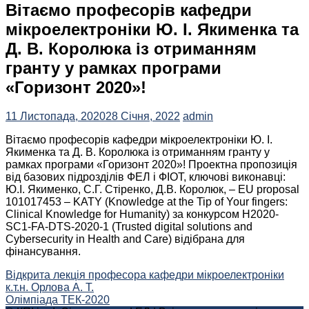
Вітаємо професорів кафедри
мікроелектроніки Ю. І. Якименка та
Д. В. Королюка із отриманням
гранту у рамках програми
«Горизонт 2020»!
11 Листопада, 2020
28 Січня, 2022
admin
Вітаємо професорів кафедри мікроелектроніки Ю. І.
Якименка та Д. В. Королюка із отриманням гранту у
рамках програми «Горизонт 2020»! Проектна пропозиція
від базових підрозділів ФЕЛ і ФІОТ, ключові виконавці:
Ю.І. Якименко, С.Г. Стіренко, Д.В. Королюк, – EU proposal
101017453 – KATY (Knowledge at the Tip of Your fingers:
Clinical Knowledge for Humanity) за конкурсом Н2020-
SC1-FA-DTS-2020-1 (Trusted digital solutions and
Cybersecurity in Health and Care) відібрана для
фінансування.
Навігація
Відкрита лекція професора кафедри мікроелектроніки
к.т.н. Орлова А. Т.
записів
Олімпіада ТЕК-2020