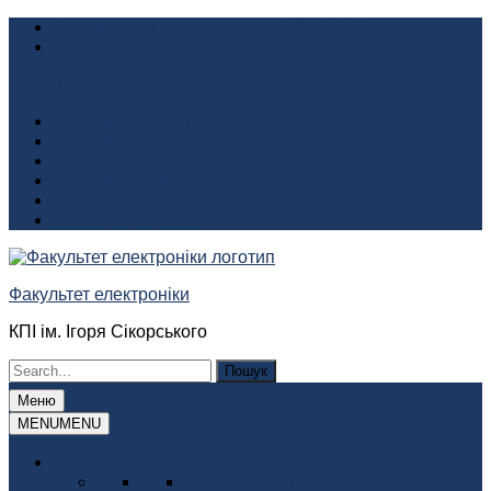
Перейти
Приймальня декана +380(44) 204 8627
до
fel@kpi.ua
вмісту
Quick Links
Інформаційний пакет
Інформація про факультет
Історія факультета
Акустична камера
Аудиторія 412
Благодійні внески
Факультет електроніки
КПІ ім. Ігоря Сікорського
Шукати:
Меню
MENU
MENU
Про факультет
Історія факультета