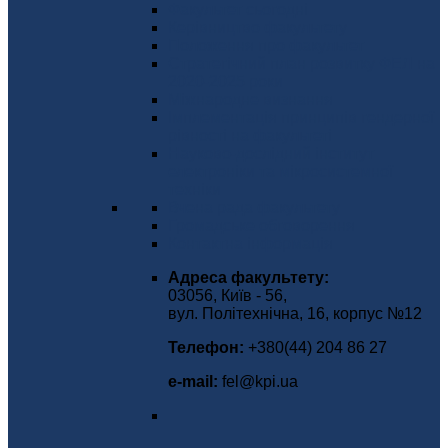
Факультет сьогодні
Керівництво факультету
Положення про факультет
Стратегічний план розвитку ФЕЛ на
2020-2025 роки
Міжнародне визнання
Імплементація принципів гендерної
рівності на факультеті
Науково-дослідний інститут
електроніки та мікросистемної
техніки
Вчена рада факультету
Громадське обговорення
Контактна інформація
Адреса факультету:
03056, Київ - 56,
вул. Політехнічна, 16, корпус №12
Телефон:
+380(44) 204 86 27
е-mаіl:
fel@kpi.ua