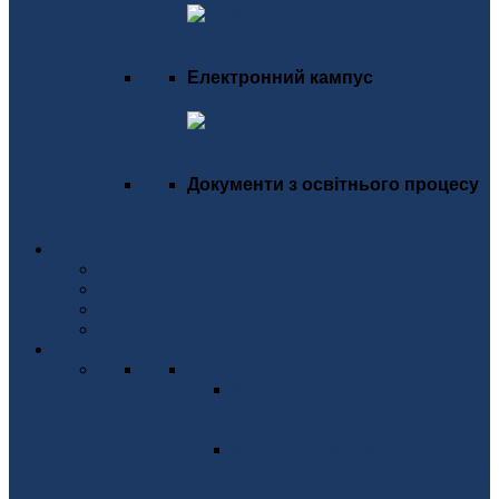
Електронний кампус
Документи з освітнього процесу
Студентське життя
Новини
Заплановані події
Телекрам канал "Студмістечко КПІ"
Stud Місто
Наукова діяльність
НАУКОВІ КОНФЕРЕНЦІЇ
IEEE International Conference
on ELECTRONICS AND
NANOTECHNOLOGY
IEEE International Conference
on Smart Technologies in Power
Engineering and Electronics