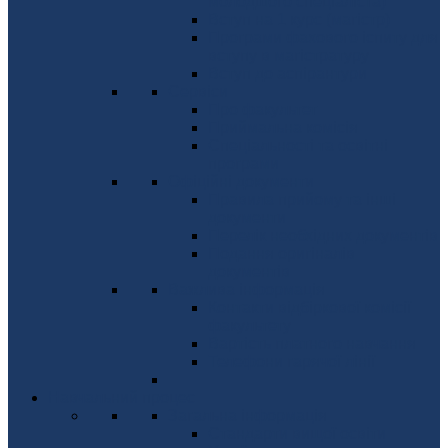
молодшого спеціаліста)
Вступ на 1 курс (магістр)
Програми фахового іспиту для
вступу в магістратуру
Вступ до аспірантури
Сервіси
Про факультет
Приймальна комісія
Спеціальності та освітні
програми
Офіційні документи
Правила прийому та інші
документи
Перелік необхідних документів
Подання оригіналів
документів
Важлива інформація
Контакти відбіркової комісії
факультету
Вартість платного навчання
Телефони гарячої лінії
Навчальний процес
Загальна інформація
Стандарти вищої освіти