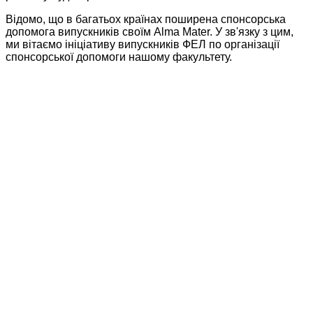
Відомо, що в багатьох країнах поширена спонсорська
допомога випускників своїм Alma Mater. У зв'язку з цим,
ми вітаємо ініціативу випускників ФЕЛ по організації
спонсорської допомоги нашому факультету.
На нашому факультеті необхідно модернізувати
ще 9 лабораторій, а також створити одну нову
лабораторію мікропроцесорної техніки.
Модернізації потребують лабораторії
обчислювальної техніки та програмування,
цифрової та магнітної техніки, силової
електроніки, електронної схемотехніки,
аналогової схемотехніки, акустотехніки, техніки
НВЧ, лазерної техніки, реєстрації та
відображення інформації. Для них потрібно
придбати нові меблі, вимірювальну апаратуру,
сучасні комп’ютери, а також підготувати стенди.
Крім того, в усіх лабораторіях необхідно замінити
вікна та двері.
Звичайно, перед входом до модернізованих
лабораторій буде розміщена дошка з