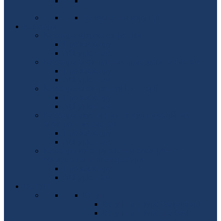
Запобігання корупції
Кафедри
Кафедра мікроелектроніки
Про кафедру
Абітурієнтам
Кафедра електронних пристроїв та систем
Про кафедру
Абітурієнтам
Кафедра електронної інженерії
Про кафедру
Абітуріентам
Кафедра акустичних та мультимедійних
електронних систем
Про кафедру
Абітурієнтам
Кафедра конструювання електронно-
обчислювальної апаратури
Про кафедру
Абітурієнтам
ВСТУП
Вступ
Вступ на 1 курс (бакалавр)
Вступ на 1 курс (на базі