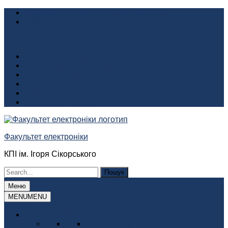
Перейти
Приймальня декана +380(44) 204 8627
до
fel@kpi.ua
вмісту
Quick Links
Інформаційний пакет
Інформація про факультет
Історія факультета
Акустична камера
Аудиторія 412
Благодійні внески
Факультет електроніки
КПІ ім. Ігоря Сікорського
Шукати:
Меню
MENU
MENU
Про факультет
Історія факультета