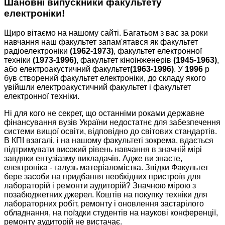
Шановні випускники факультету
електроніки!
Щиро вітаємо на нашому сайті. Багатьом з вас за роки
навчання наш факультет запам'ятався як факультет
радіоелектроніки
(1962-1973)
, факультет електронної
техніки
(1973-1996)
, факультет кіноінженерів
(1945-1963)
,
або електроакустичний факультет
(1963-1996)
. У
1996
р
був створений факультет електроніки, до складу якого
увійшли електроакустичний факультет і факультет
електронної техніки.
Ні для кого не секрет, що останніми роками державне
фінансування вузів України недостатнє для забезпечення
системи вищої освіти, відповідно до світових стандартів.
В КПІ взагалі, і на нашому факультеті зокрема, вдається
підтримувати високий рівень навчання в значній мірі
завдяки ентузіазму викладачів. Адже ви знаєте,
електроніка - галузь матеріаломістка. Звідки Факультет
бере засоби на придбання необхідних пристроїв для
лабораторій і ремонти аудиторій? Значною мірою з
позабюджетних джерел. Коштів на покупку техніки для
лабораторних робіт, ремонту і оновлення застарілого
обладнання, на поїздки студентів на наукові конференції,
ремонту аудиторій не вистачає.