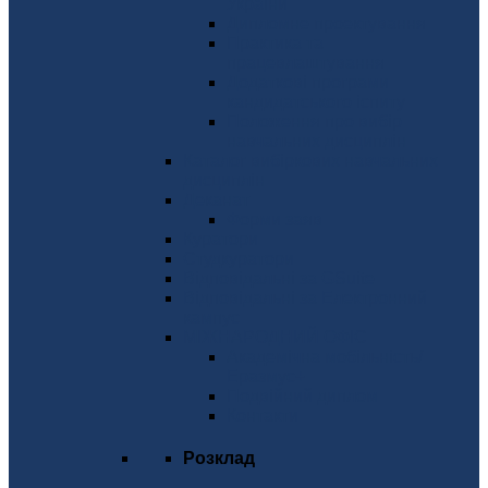
України
Дипломне проектування
Практика та
працевлаштування
Додаткові програми
кандидатського іспиту
Положення про вибір
навчальних дисциплін
Каталог вибіркових навчальних
дисциплін
Деканат
Форми заяв
Куратори
Студкуратори
Відповідальні за GSuite
Відповідальні за Електронний
кампус
МІЖНАРОДНИЙ ОФІС
Академічна мобільність/
Еразмус+
Подвійний диплом
Контакти
Розклад