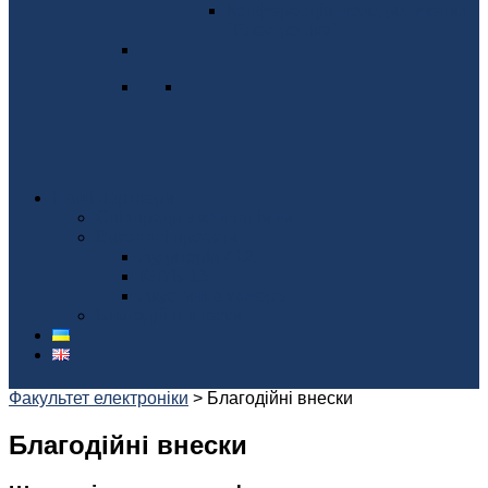
Конференція молодих вчених
"Електроніка"
Наші партнери
Співпраця з компаніями
Виконані проекти
Аудиторія 412
КЛУБ 13
Акустична камера
Благодійні внески
Факультет електроніки
>
Благодійні внески
Благодійні внески