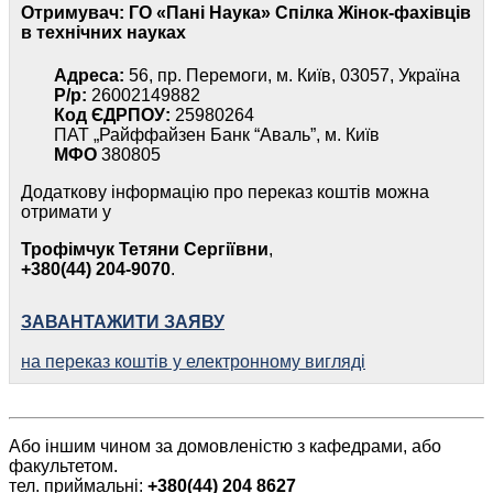
Отримувач:
ГО «Пані Наука» Спілка Жінок-фахівців
в технічних науках
Адреса:
56, пр. Перемоги, м. Київ, 03057, Україна
Р/р:
26002149882
Код ЄДРПОУ:
25980264
ПАТ „Райффайзен Банк “Аваль”, м. Київ
МФО
380805
Додаткову інформацію про переказ коштів можна
отримати у
Трофімчук Тетяни Сергіївни
,
+380(44) 204-9070
.
ЗАВАНТАЖИТИ ЗАЯВУ
на переказ коштів у електронному вигляді
Або іншим чином за домовленістю з кафедрами, або
факультетом.
тел. приймальні:
+380(44) 204 8627