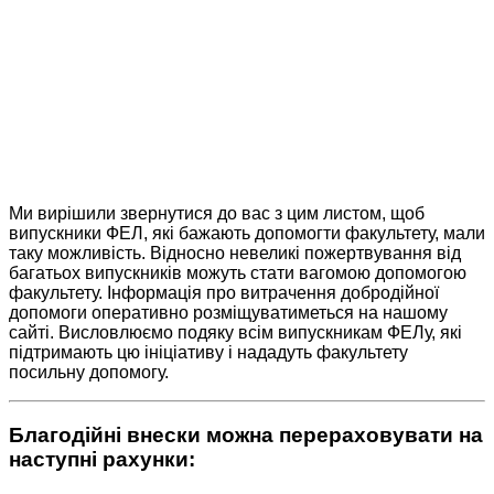
прізвищами випускників, які приймали участь
у цьому процесі.
У разі допомоги в публікації журналу
«Електроніка і зв’язок» можлива публікація
матеріалів рекламного і технічного характеру,
що відповідає Вашій діяльності та діяльності
Вашої фірми.
Ми вирішили звернутися до вас з цим листом, щоб
випускники ФЕЛ, які бажають допомогти факультету, мали
таку можливість. Відносно невеликі пожертвування від
багатьох випускників можуть стати вагомою допомогою
факультету. Інформація про витрачення добродійної
допомоги оперативно розміщуватиметься на нашому
сайті. Висловлюємо подяку всім випускникам ФЕЛу, які
підтримають цю ініціативу і нададуть факультету
посильну допомогу.
Благодійні внески можна перераховувати на
наступні рахунки: