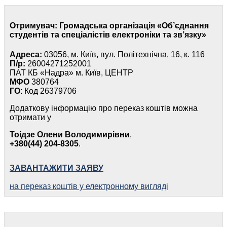
Отримувач:
Громадська організація «Об’єднання
студентів та спеціалістів електроніки та зв’язку»
Адреса:
03056, м. Київ, вул. Політехнічна, 16, к. 116
П/р:
26004271252001
ПАТ КБ «Надра» м. Київ, ЦЕНТР
МФО
380764
ГО
: Код 26379706
Додаткову інформацію про переказ коштів можна
отримати у
Тоідзе Олени Володимирівни
,
+380(44) 204-8305
.
ЗАВАНТАЖИТИ ЗАЯВУ
на переказ коштів у електронному вигляді