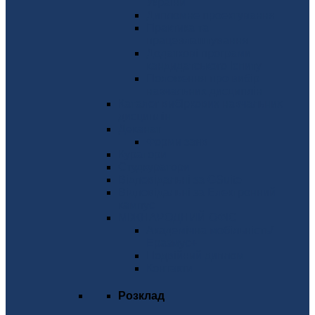
України
Дипломне проектування
Практика та
працевлаштування
Додаткові програми
кандидатського іспиту
Положення про вибір
навчальних дисциплін
Каталог вибіркових навчальних
дисциплін
Деканат
Форми заяв
Куратори
Студкуратори
Відповідальні за GSuite
Відповідальні за Електронний
кампус
МІЖНАРОДНИЙ ОФІС
Академічна мобільність/
Еразмус+
Подвійний диплом
Контакти
Розклад