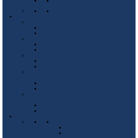
Запобігання корупції
Кафедри
Кафедра мікроелектроніки
Про кафедру
Абітурієнтам
Кафедра електронних пристроїв та систем
Про кафедру
Абітурієнтам
Кафедра електронної інженерії
Про кафедру
Абітуріентам
Кафедра акустичних та мультимедійних
електронних систем
Про кафедру
Абітурієнтам
Кафедра конструювання електронно-
обчислювальної апаратури
Про кафедру
Абітурієнтам
ВСТУП
Вступ
Вступ на 1 курс (бакалавр)
Вступ на 1 курс (на базі