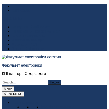
Перейти
Приймальня декана +380(44) 204 8627
до
fel@kpi.ua
вмісту
Quick Links
Інформаційний пакет
Інформація про факультет
Історія факультета
Акустична камера
Аудиторія 412
Благодійні внески
Факультет електроніки
КПІ ім. Ігоря Сікорського
Шукати:
Меню
MENU
MENU
Про факультет
Історія факультета