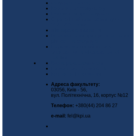
Факультет сьогодні
Керівництво факультету
Положення про факультет
Стратегічний план розвитку ФЕЛ на
2020-2025 роки
Міжнародне визнання
Імплементація принципів гендерної
рівності на факультеті
Науково-дослідний інститут
електроніки та мікросистемної
техніки
Вчена рада факультету
Громадське обговорення
Контактна інформація
Адреса факультету:
03056, Київ - 56,
вул. Політехнічна, 16, корпус №12
Телефон:
+380(44) 204 86 27
е-mаіl:
fel@kpi.ua