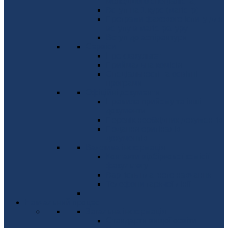
молодшого спеціаліста)
Вступ на 1 курс (магістр)
Програми фахового іспиту для
вступу в магістратуру
Вступ до аспірантури
Сервіси
Про факультет
Приймальна комісія
Спеціальності та освітні
програми
Офіційні документи
Правила прийому та інші
документи
Перелік необхідних документів
Подання оригіналів
документів
Важлива інформація
Контакти відбіркової комісії
факультету
Вартість платного навчання
Телефони гарячої лінії
Навчальний процес
Загальна інформація
Стандарти вищої освіти