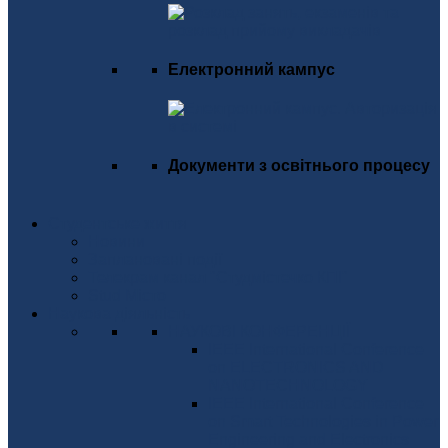
Електронний кампус
Документи з освітнього процесу
Студентське життя
Новини
Заплановані події
Телекрам канал "Студмістечко КПІ"
Stud Місто
Наукова діяльність
НАУКОВІ КОНФЕРЕНЦІЇ
IEEE International Conference
on ELECTRONICS AND
NANOTECHNOLOGY
IEEE International Conference
on Smart Technologies in Power
Engineering and Electronics