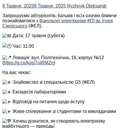
9 Травня, 2025
9 Травня, 2025
Nyzhnyk Oleksandr
Запрошуємо абітурієнтів, батьків і всіх охочих ближче
познайомитися з
Факультет електроніки КПІ ім. Ігоря
Сікорського
(ФЕЛ).
Дата: 17 травня (субота)
Час: 11:00
Локація: вул. Політехнічна, 16, корпус №12
(
https://g.co/kgs/7ojRMZn
)
На вас чекає:
Знайомство зі спеціальністю G5 (ФЕЛ)
Екскурсія лабораторіями
Відповіді на питання щодо вступу
Живе спілкування зі студентами та викладачами
Хочеш дізнатися, як створюють електроніку
майбутнього — приходь!