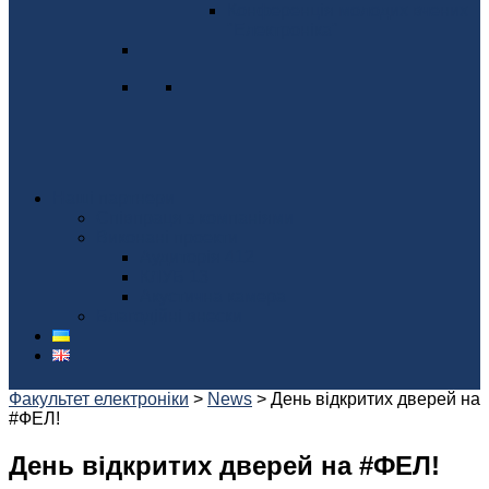
Конференція молодих вчених
"Електроніка"
Наші партнери
Співпраця з компаніями
Виконані проекти
Аудиторія 412
КЛУБ 13
Акустична камера
Благодійні внески
Факультет електроніки
>
News
>
День відкритих дверей на
#ФЕЛ!
День відкритих дверей на #ФЕЛ!