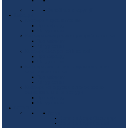
Запобігання корупції
Кафедри
Кафедра мікроелектроніки
Про кафедру
Абітурієнтам
Кафедра електронних пристроїв та систем
Про кафедру
Абітурієнтам
Кафедра електронної інженерії
Про кафедру
Абітуріентам
Кафедра акустичних та мультимедійних
електронних систем
Про кафедру
Абітурієнтам
Кафедра конструювання електронно-
обчислювальної апаратури
Про кафедру
Абітурієнтам
ВСТУП
Вступ
Вступ на 1 курс (бакалавр)
Вступ на 1 курс (на базі