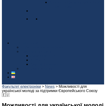
Конференція молодих вчених
"Електроніка"
Наші партнери
Співпраця з компаніями
Виконані проекти
Аудиторія 412
КЛУБ 13
Акустична камера
Благодійні внески
Факультет електроніки
>
News
>
Можливості для
української молоді за підтримки Європейського Союзу
🇪🇺
Можливості для української молоді