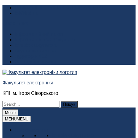
Перейти
Приймальня декана +380(44) 204 8627
до
fel@kpi.ua
вмісту
Quick Links
Інформаційний пакет
Інформація про факультет
Історія факультета
Акустична камера
Аудиторія 412
Благодійні внески
Факультет електроніки
КПІ ім. Ігоря Сікорського
Шукати:
Меню
MENU
MENU
Про факультет
Історія факультета