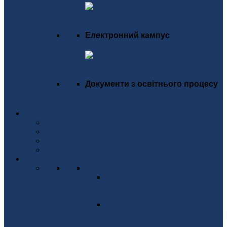
Електронний кампус
Документи з освітнього процесу
Студентське життя
Новини
Заплановані події
Телекрам канал "Студмістечко КПІ"
Stud Місто
Наукова діяльність
НАУКОВІ КОНФЕРЕНЦІЇ
IEEE International Conference
on ELECTRONICS AND
NANOTECHNOLOGY
IEEE International Conference
on Smart Technologies in Power
Engineering and Electronics