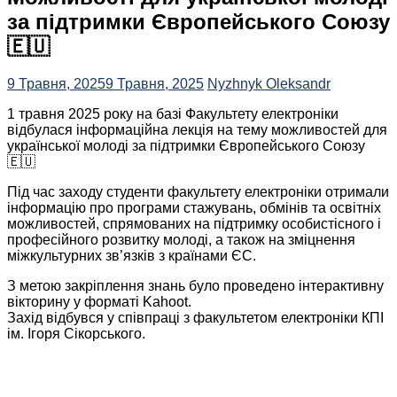
за підтримки Європейського Союзу
🇪🇺
9 Травня, 2025
9 Травня, 2025
Nyzhnyk Oleksandr
1 травня 2025 року на базі Факультету електроніки
відбулася інформаційна лекція на тему можливостей для
української молоді за підтримки Європейського Союзу
🇪🇺
Під час заходу студенти факультету електроніки отримали
інформацію про програми стажувань, обмінів та освітніх
можливостей, спрямованих на підтримку особистісного і
професійного розвитку молоді, а також на зміцнення
міжкультурних зв’язків з країнами ЄС.
З метою закріплення знань було проведено інтерактивну
вікторину у форматі Kahoot.
Захід відбувся у співпраці з факультетом електроніки КПІ
ім. Ігоря Сікорського.