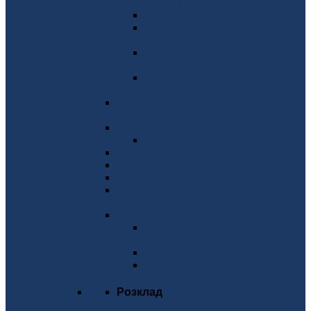
України
Дипломне проектування
Практика та
працевлаштування
Додаткові програми
кандидатського іспиту
Положення про вибір
навчальних дисциплін
Каталог вибіркових навчальних
дисциплін
Деканат
Форми заяв
Куратори
Студкуратори
Відповідальні за GSuite
Відповідальні за Електронний
кампус
МІЖНАРОДНИЙ ОФІС
Академічна мобільність/
Еразмус+
Подвійний диплом
Контакти
Розклад