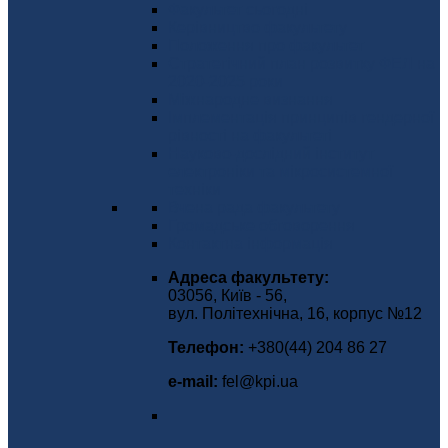
Факультет сьогодні
Керівництво факультету
Положення про факультет
Стратегічний план розвитку ФЕЛ на
2020-2025 роки
Міжнародне визнання
Імплементація принципів гендерної
рівності на факультеті
Науково-дослідний інститут
електроніки та мікросистемної
техніки
Вчена рада факультету
Громадське обговорення
Контактна інформація
Адреса факультету:
03056, Київ - 56,
вул. Політехнічна, 16, корпус №12
Телефон:
+380(44) 204 86 27
е-mаіl:
fel@kpi.ua