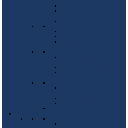
молодшого спеціаліста)
Вступ на 1 курс (магістр)
Програми фахового іспиту для
вступу в магістратуру
Вступ до аспірантури
Сервіси
Про факультет
Приймальна комісія
Спеціальності та освітні
програми
Офіційні документи
Правила прийому та інші
документи
Перелік необхідних документів
Подання оригіналів
документів
Важлива інформація
Контакти відбіркової комісії
факультету
Вартість платного навчання
Телефони гарячої лінії
Навчальний процес
Загальна інформація
Стандарти вищої освіти